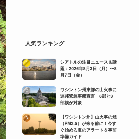
人気ランキング
シアトルの注目ニュース＆話
題：2026年8月3日（月）〜8
月7日（金）
ワシントン州東部の山火事に
連邦緊急事態宣言 6郡と3
部族が対象
【ワシントン州】山火事の煙
（PM2.5）が来る前に！今す
ぐ始める夏のアラート＆事前
準備ガイド