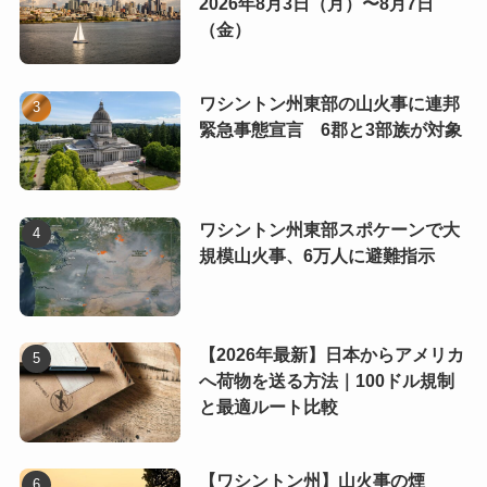
2026年8月3日（月）〜8月7日
（金）
ワシントン州東部の山火事に連邦
緊急事態宣言 6郡と3部族が対象
ワシントン州東部スポケーンで大
規模山火事、6万人に避難指示
【2026年最新】日本からアメリカ
へ荷物を送る方法｜100ドル規制
と最適ルート比較
【ワシントン州】山火事の煙