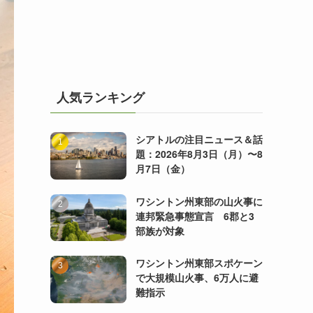
人気ランキング
シアトルの注目ニュース＆話
題：2026年8月3日（月）〜8
月7日（金）
ワシントン州東部の山火事に
連邦緊急事態宣言 6郡と3
部族が対象
ワシントン州東部スポケーン
で大規模山火事、6万人に避
難指示