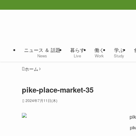
ニュース ＆ 話題
暮らす
働く
学ぶ
News
Live
Work
Study
ホーム
pike-place-market-35
2024年7月11日(木)
pik