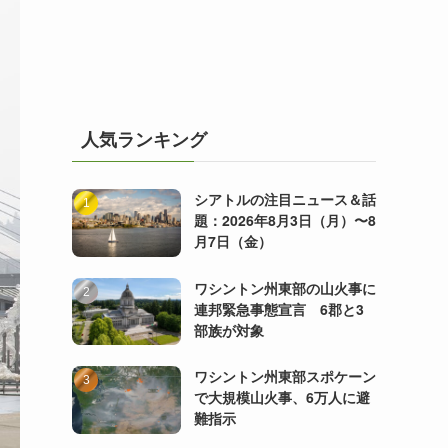
人気ランキング
シアトルの注目ニュース＆話
題：2026年8月3日（月）〜8
月7日（金）
ワシントン州東部の山火事に
連邦緊急事態宣言 6郡と3
部族が対象
ワシントン州東部スポケーン
で大規模山火事、6万人に避
難指示