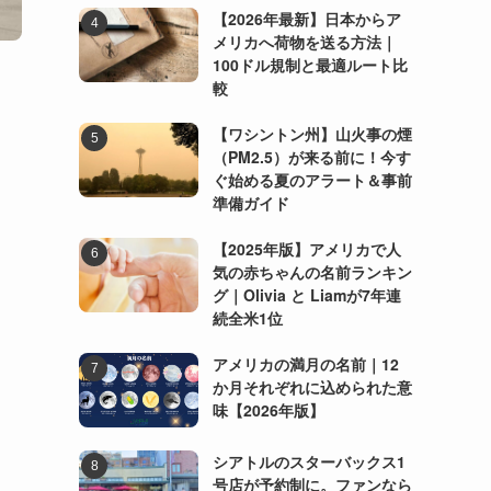
【2026年最新】日本からア
メリカへ荷物を送る方法｜
100ドル規制と最適ルート比
較
【ワシントン州】山火事の煙
（PM2.5）が来る前に！今す
ぐ始める夏のアラート＆事前
準備ガイド
【2025年版】アメリカで人
気の赤ちゃんの名前ランキン
グ｜Olivia と Liamが7年連
続全米1位
アメリカの満月の名前｜12
か月それぞれに込められた意
味【2026年版】
シアトルのスターバックス1
号店が予約制に。ファンなら