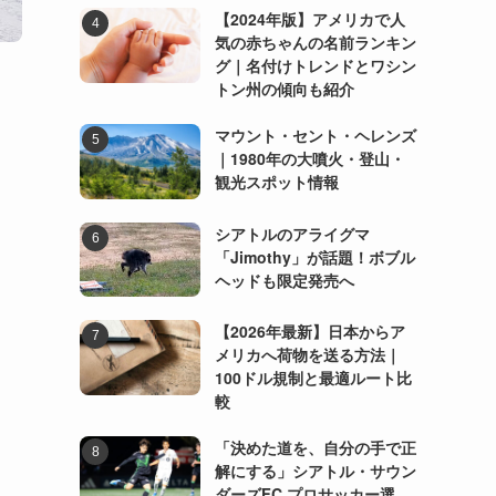
【2024年版】アメリカで人
気の赤ちゃんの名前ランキン
グ｜名付けトレンドとワシン
トン州の傾向も紹介
マウント・セント・ヘレンズ
｜1980年の大噴火・登山・
観光スポット情報
シアトルのアライグマ
「Jimothy」が話題！ボブル
ヘッドも限定発売へ
【2026年最新】日本からア
メリカへ荷物を送る方法｜
100ドル規制と最適ルート比
較
「決めた道を、自分の手で正
解にする」シアトル・サウン
ダーズFC プロサッカー選