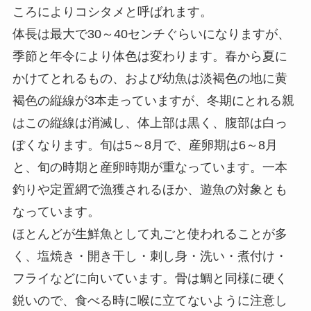
ころによりコシタメと呼ばれます。
体長は最大で30～40センチぐらいになりますが、
季節と年令により体色は変わります。春から夏に
かけてとれるもの、および幼魚は淡褐色の地に黄
褐色の縦線が3本走っていますが、冬期にとれる親
はこの縦線は消滅し、体上部は黒く、腹部は白っ
ぽくなります。旬は5～8月で、産卵期は6～8月
と、旬の時期と産卵時期が重なっています。一本
釣りや定置網で漁獲されるほか、遊魚の対象とも
なっています。
ほとんどが生鮮魚として丸ごと使われることが多
く、塩焼き・開き干し・刺し身・洗い・煮付け・
フライなどに向いています。骨は鯛と同様に硬く
鋭いので、食べる時に喉に立てないように注意し