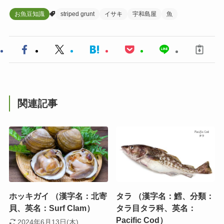
お魚豆知識
striped grunt
イサキ
宇和島屋
魚
関連記事
ホッキガイ （漢字名：北寄
タラ （漢字名：鱈、分類：
貝、英名：Surf Clam）
タラ目タラ科、英名：
Pacific Cod）
2024年6月13日(木)