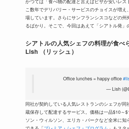
かつては「食べ物の配達と言えばピザか安いレス
こ数年でデリバリー・サービスのチョイスが増え
場しています。さらにサンフランシスコなどの州
るばかり。そこで、今回はあえて「シアトル発」
シアトルの人気シェフの料理が食べ
Lish （リッシュ）
Office lunches = happy office
#li
— Lish (@
同社が契約している人気レストランのシェフが同
蔵保存して配達するサービス。価格は一品$10～$
ソン・ウィルソン、エリカ・バークなど全米に知
できる「
プレミア・シェフ・プログラム
」もスタ