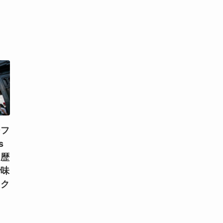
ーフ
s
！歴
で味
スク