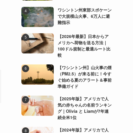
ワシントン州東部スポケーン
で大規模山火事、6万人に避
難指示
【2026年最新】日本からア
メリカへ荷物を送る方法｜
100ドル規制と最適ルート比
較
【ワシントン州】山火事の煙
（PM2.5）が来る前に！今す
ぐ始める夏のアラート＆事前
準備ガイド
【2025年版】アメリカで人
気の赤ちゃんの名前ランキン
グ｜Olivia と Liamが7年連
続全米1位
【2024年版】アメリカで人