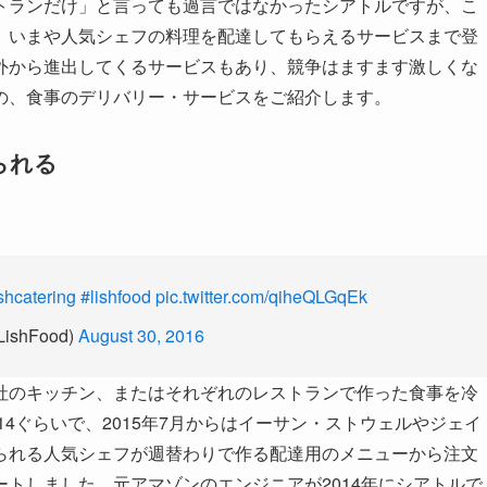
トランだけ」と言っても過言ではなかったシアトルですが、こ
、いまや人気シェフの料理を配達してもらえるサービスまで登
外から進出してくるサービスもあり、競争はますます激しくな
の、食事のデリバリー・サービスをご紹介します。
られる
shcatering
#lishfood
pic.twitter.com/qiheQLGqEk
LishFood)
August 30, 2016
社のキッチン、またはそれぞれのレストランで作った食事を冷
14ぐらいで、2015年7月からはイーサン・ストウェルやジェイ
られる人気シェフが週替わりで作る配達用のメニューから注文
ートしました。元アマゾンのエンジニアが2014年にシアトルで