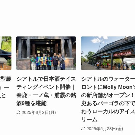
生型農
シアトルで日本酒テイス
シアトルのウォータ
m」―
ティングイベント開催｜
ロントにMolly Moon’
人と
春鹿・一ノ蔵・浦霞の銘
の新店舗がオープン
酒9種を堪能
史あるパーゴラの下
わうローカルのアイ
2025年6月2日(月)
リーム
2025年5月23日(金)