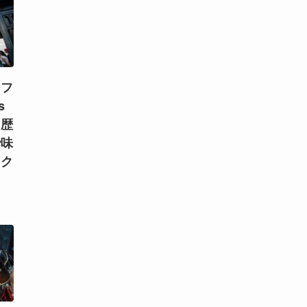
ーフ
s
！歴
で味
スク