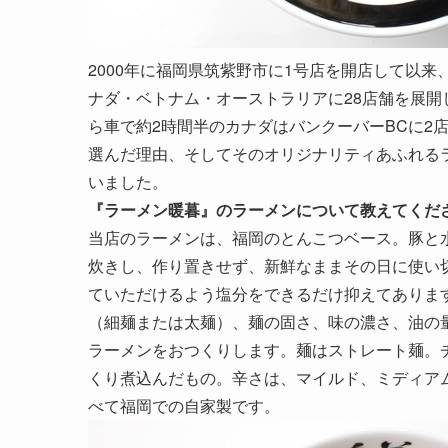
2000年に福岡県筑紫野市に1号店を開店して以
ナダ・ベトナム・オーストラリアに28店舗を展
ら車で約2時間半のカナダはバンクーバーBCに2
選んだ理由、そしてそのオリジナリティあふれる
いました。
『ラーメン暖暮』のラーメンについて教えてくだ
当店のラーメンは、福岡のとんこつベース。豚と
炊きし、作り置きせず、新鮮なままその日に使い
ていただけるよう塩分をできるだけ抑えてありま
（細麺または太麺）、麺の固さ、味の濃さ、油の
ラーメンをおつくりします。麺はストレート麺。
くり煮込んだもの。辛さは、マイルド、ミディア
べて福岡での自家製です。