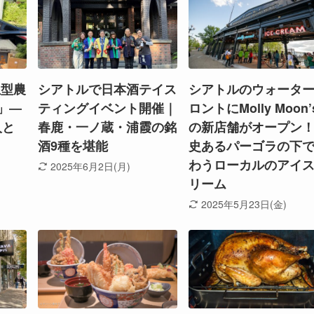
生型農
シアトルで日本酒テイス
シアトルのウォータ
m」―
ティングイベント開催｜
ロントにMolly Moon’
人と
春鹿・一ノ蔵・浦霞の銘
の新店舗がオープン
酒9種を堪能
史あるパーゴラの下
わうローカルのアイ
2025年6月2日(月)
リーム
2025年5月23日(金)