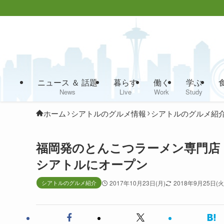
ニュース ＆ 話題
暮らす
働く
学ぶ
News
Live
Work
Study
ホーム
シアトルのグルメ情報
シアトルのグルメ紹
福岡発のとんこつラーメン専門店
シアトルにオープン
シアトルのグルメ紹介
2017年10月23日(月)
2018年9月25日(火