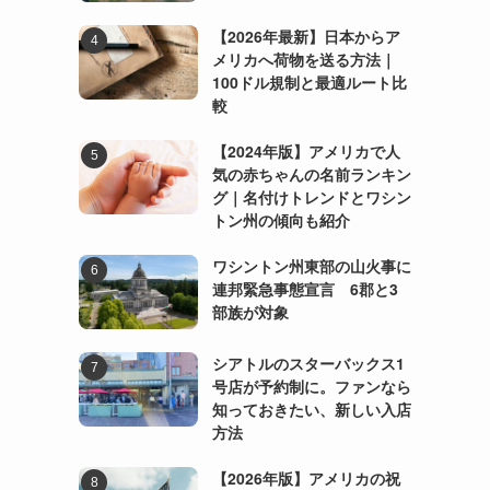
【2026年最新】日本からア
メリカへ荷物を送る方法｜
100ドル規制と最適ルート比
較
を
【2024年版】アメリカで人
気の赤ちゃんの名前ランキン
グ｜名付けトレンドとワシン
トン州の傾向も紹介
ワシントン州東部の山火事に
連邦緊急事態宣言 6郡と3
部族が対象
シアトルのスターバックス1
号店が予約制に。ファンなら
知っておきたい、新しい入店
す
方法
【2026年版】アメリカの祝