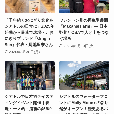
「千年続くおにぎり文化を
ワシントン州の再生型農園
シアトルの日常に」2025年
「Makanai Farm」― 日本
始動から最速で球場へ。お
野菜とCSAで人と土をつな
にぎりブランド『Onigiri
ぐ場所
Sen』代表・尾池里奈さん
2025年6月10日(火)
2026年3月30日(月)
シアトルで日本酒テイステ
シアトルのウォーターフロ
ィングイベント開催｜春
ントにMolly Moon’sの新店
鹿・一ノ蔵・浦霞の銘酒9
舗がオープン！歴史あるパ