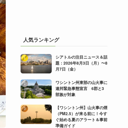
人気ランキング
シアトルの注目ニュース＆話
題：2026年8月3日（月）〜8
月7日（金）
ワシントン州東部の山火事に
連邦緊急事態宣言 6郡と3
部族が対象
【ワシントン州】山火事の煙
（PM2.5）が来る前に！今す
ぐ始める夏のアラート＆事前
準備ガイド