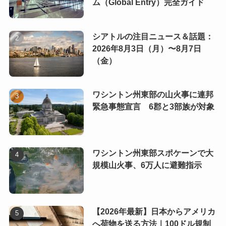
ム（Global Entry）完全ガイド
シアトルの注目ニュース＆話題：
2026年8月3日（月）〜8月7日
（金）
ワシントン州東部の山火事に連邦
緊急事態宣言 6郡と3部族が対象
ワシントン州東部スポケーンで大
規模山火事、6万人に避難指示
【2026年最新】日本からアメリカ
へ荷物を送る方法｜100ドル規制