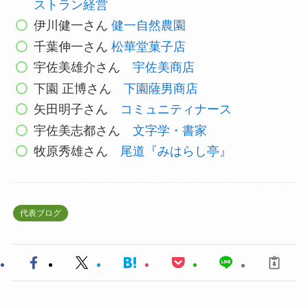
ストラン経営
伊川健一さん
健一自然農園
千葉伸一さん
松華堂菓子店
宇佐美雄介​さん
宇佐美商店
下園 正博さん
下園薩男商店
矢田明子さん
コミュニティナース
宇佐美志都さん
文字学・書家
牧原秀雄さん
尾道『みはらし亭』
代表ブログ