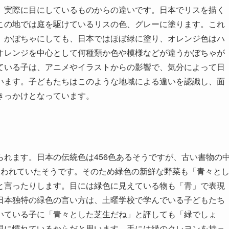
、実際に目にしているものからの違いです。日本でリスを描く
この地では庭を駆けているリスの色、グレーに塗ります。これ
。かぼちゃにしても、日本ではほぼ緑に塗り、オレンジ色はハ
オレンジを中心として何種類か色や模様などが違うかぼちゃが
ている子は、アニメやイラストからの影響で、気分によって日
います。子どもたちはこのような地域による違いを認識し、面
きっかけとなっています。
れます。日本の伝統色は456色あるそうですが、古い書物の
使われていたそうです。そのため緑色の新鮮な野菜も「青々と
と言ったりします。目には緑色に見えている物も「青」で表現
日本独特の緑色の言い方は、土曜学校で学んでいる子どもたち
いている子に「青々とした芝生だね」と評しても「緑でしょ
現に慣れているからだと思います。手には緑のクレヨンを持っ