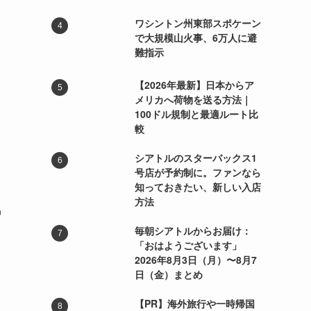
ワシントン州東部スポケーン
で大規模山火事、6万人に避
難指示
【2026年最新】日本からア
メリカへ荷物を送る方法｜
100ドル規制と最適ルート比
較
シアトルのスターバックス1
号店が予約制に。ファンなら
知っておきたい、新しい入店
方法
中
毎朝シアトルからお届け：
し
「おはようございます」
2026年8月3日（月）〜8月7
日（金）まとめ
【PR】海外旅行や一時帰国