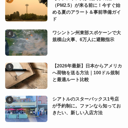
（PM2.5）が来る前に！今すぐ始
める夏のアラート＆事前準備ガイ
ド
ワシントン州東部スポケーンで大
規模山火事、6万人に避難指示
【2026年最新】日本からアメリカ
へ荷物を送る方法｜100ドル規制
と最適ルート比較
シアトルのスターバックス1号店
が予約制に。ファンなら知ってお
きたい、新しい入店方法