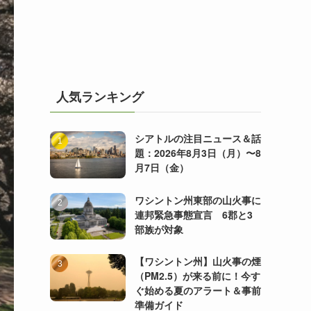
人気ランキング
シアトルの注目ニュース＆話
題：2026年8月3日（月）〜8
月7日（金）
ワシントン州東部の山火事に
連邦緊急事態宣言 6郡と3
部族が対象
【ワシントン州】山火事の煙
（PM2.5）が来る前に！今す
ぐ始める夏のアラート＆事前
準備ガイド