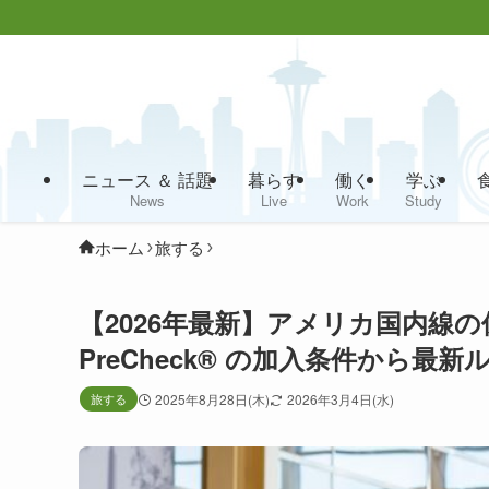
ニュース ＆ 話題
暮らす
働く
学ぶ
News
Live
Work
Study
ホーム
旅する
【2026年最新】アメリカ国内線の
PreCheck® の加入条件から最
旅する
2025年8月28日(木)
2026年3月4日(水)