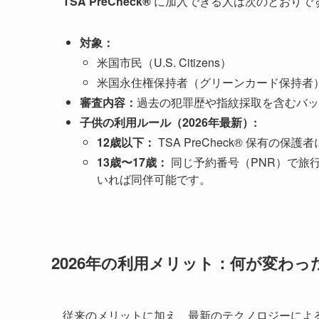
TSA PreCheck®
に加入できる人は次のとおりで
対象：
米国市民（U.S. Citizens）
米国永住権保持者（グリーンカード保持者
審査内容：
過去の犯罪歴や指紋採取を含むバッ
子供の利用ルール（2026年最新）:
12歳以下：
TSA PreCheck® 保有の
13歳〜17歳：
同じ予約番号（PNR）で旅行し
いれば同伴可能です。
2026年の利用メリット：何が変わっ
従来のメリットに加え、最新のテクノロジーによ