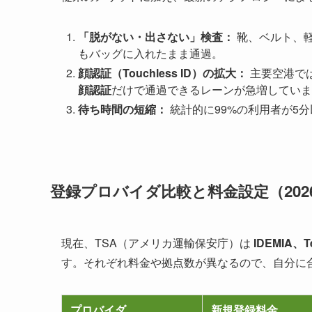
「脱がない・出さない」検査：
靴、ベルト、軽
もバッグに入れたまま通過。
顔認証（Touchless ID）の拡大：
主要空港で
顔認証
だけで通過できるレーンが急増していま
待ち時間の短縮：
統計的に99%の利用者が5
登録プロバイダ比較と料金設定（202
現在、TSA（アメリカ運輸保安庁）は
IDEMIA、T
す。それぞれ料金や拠点数が異なるので、自分に
プロバイダ
新規登録料金