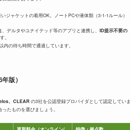
いジャケットの着用OK。ノートPCや液体類（3-1-1ルール）
は、デルタやユナイテッド等のアプリと連携し、
ID提示不要の
す。
分以内の待ち時間で通過しています。
6年版）
elos、CLEAR
の3社を公認登録プロバイダとして認定してい
合ったものを選びましょう。
更新料金（オンライン/
特徴・拠点数