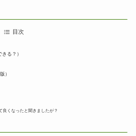
目次
請できる？）
？
年版）
なくて良くなったと聞きましたが？