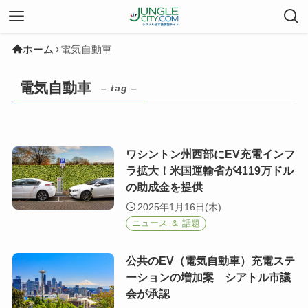
ホーム
電気自動車
電気自動車
– tag –
ワシントン州西部にEV充電インフ
ラ拡大！米国運輸省が4119万ドル
の助成金を提供
2025年1月16日(木)
ニュース ＆ 話題
公共のEV（電気自動車）充電ステ
ーションの増加案 シアトル市議
会が承認