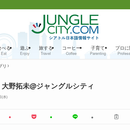
食べる
遊ぶ
旅する
コーヒー
子育て
プロに
Eat
Enjoy
Travel
Coffee
Parenting
Profess
プリ
）大野拓未@ジャングルシティ
日(水)