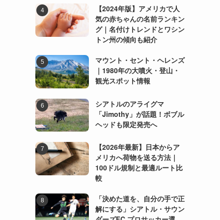
【2024年版】アメリカで人
気の赤ちゃんの名前ランキン
グ｜名付けトレンドとワシン
トン州の傾向も紹介
マウント・セント・ヘレンズ
開
｜1980年の大噴火・登山・
観光スポット情報
シアトルのアライグマ
「Jimothy」が話題！ボブル
ヘッドも限定発売へ
【2026年最新】日本からア
メリカへ荷物を送る方法｜
100ドル規制と最適ルート比
較
「決めた道を、自分の手で正
解にする」シアトル・サウン
ダーズFC プロサッカー選