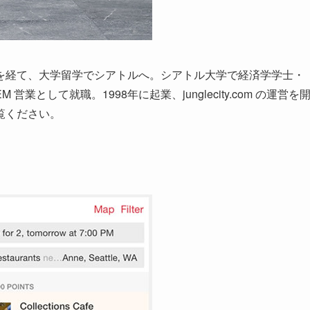
を経て、大学留学でシアトルへ。シアトル大学で経済学学士・
として就職。1998年に起業、junglecity.com の運営を
覧ください。