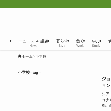
ニュース ＆ 話題
暮らす
働く
学ぶ
News
Live
Work
Study
ホーム
小学校
小学校
– tag –
ジョ
ョン
シア
ョナ
Stanf