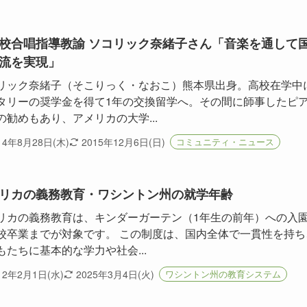
校合唱指導教諭 ソコリック奈緒子さん「音楽を通して
流を実現」
リック奈緒子（そこりっく・なおこ）熊本県出身。高校在学中
タリーの奨学金を得て1年の交換留学へ。その間に師事したピ
の勧めもあり、アメリカの大学...
14年8月28日(木)
2015年12月6日(日)
コミュニティ・ニュース
リカの義務教育・ワシントン州の就学年齢
リカの義務教育は、キンダーガーテン（1年生の前年）への入
校卒業までが対象です。 この制度は、国内全体で一貫性を持ち
もたちに基本的な学力や社会...
12年2月1日(水)
2025年3月4日(火)
ワシントン州の教育システム