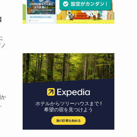
国
に
アノ
園か
、