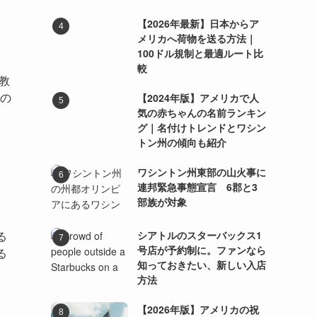
【2026年最新】日本からア
メリカへ荷物を送る方法｜
100ドル規制と最適ルート比
較
教
その
【2024年版】アメリカで人
気の赤ちゃんの名前ランキン
グ｜名付けトレンドとワシン
トン州の傾向も紹介
ワシントン州東部の山火事に
連邦緊急事態宣言 6郡と3
部族が対象
シアトルのスターバックス1
る
号店が予約制に。ファンなら
る
知っておきたい、新しい入店
方法
【2026年版】アメリカの祝