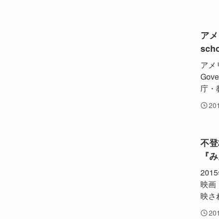
アメ
sch
アメ
Go
庁・
20
不登
『み
20
映画
映され
20