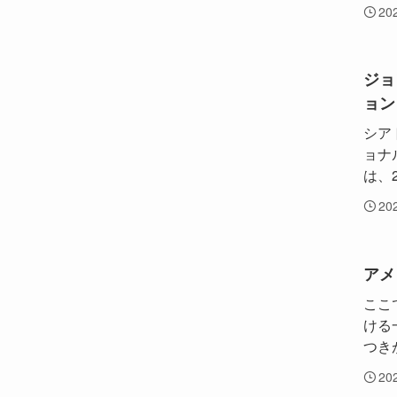
20
ジョ
ョン
シア
ョナ
は、2
20
アメ
ここ
ける
つき
20