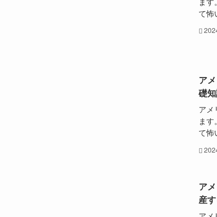
ます
て怖
20
アメ
礎知
アメ
ます
て怖
20
アメ
産す
アメ