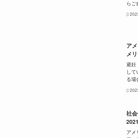
らご
20
アメ
メリ
避妊（
して
る場
20
社会
202
アメ