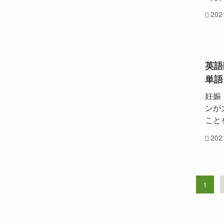
20
英語
単語
妊娠
ンが
こと
20
1