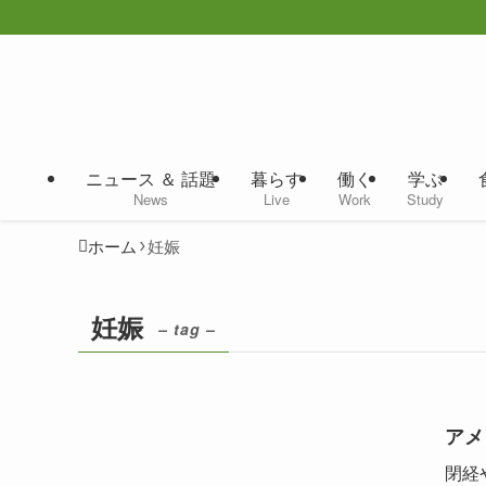
ニュース ＆ 話題
暮らす
働く
学ぶ
News
Live
Work
Study
ホーム
妊娠
妊娠
– tag –
アメ
閉経