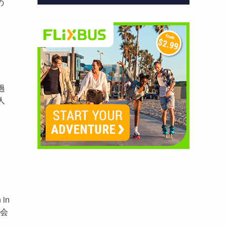
の
過
人
in
協会