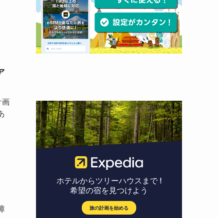
ア
計画
あ
障