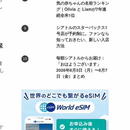
気の赤ちゃんの名前ランキン
し
グ｜Olivia と Liamが7年連
続全米1位
シアトルのスターバックス1
号店が予約制に。ファンなら
知っておきたい、新しい入店
緊
方法
毎朝シアトルからお届け：
権
「おはようございます」
し
2026年8月3日（月）〜8月7
日（金）まとめ
。
か