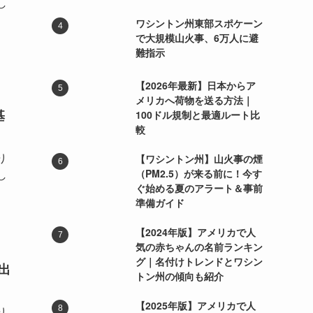
し
ワシントン州東部スポケーン
で大規模山火事、6万人に避
難指示
【2026年最新】日本からア
メリカへ荷物を送る方法｜
基
100ドル規制と最適ルート比
較
り
【ワシントン州】山火事の煙
（PM2.5）が来る前に！今す
し
ぐ始める夏のアラート＆事前
準備ガイド
【2024年版】アメリカで人
気の赤ちゃんの名前ランキン
グ｜名付けトレンドとワシン
出
トン州の傾向も紹介
【2025年版】アメリカで人
り