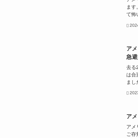
ます
て怖
20
アメ
急避妊
去る
は合
まし
20
アメ
アメ
ご存