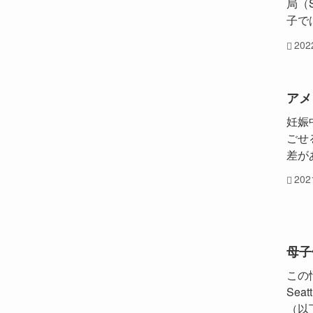
局（S
子では
20
アメ
妊娠
ごせ
差が
20
母子
この情
Se
（以