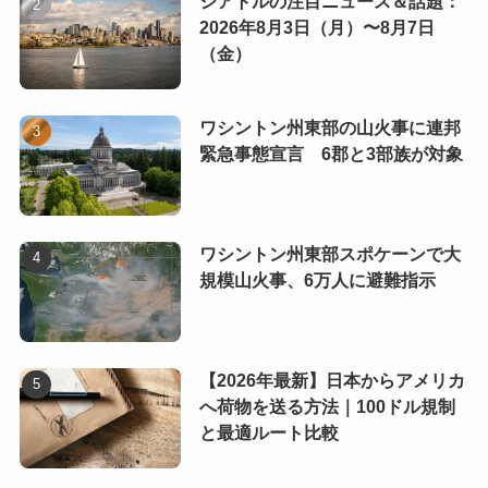
シアトルの注目ニュース＆話題：
2026年8月3日（月）〜8月7日
（金）
ワシントン州東部の山火事に連邦
緊急事態宣言 6郡と3部族が対象
ワシントン州東部スポケーンで大
規模山火事、6万人に避難指示
【2026年最新】日本からアメリカ
へ荷物を送る方法｜100ドル規制
と最適ルート比較