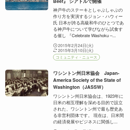
Beef』 シアトルで開催
神戸牛のステーキとしゃぶしゃぶの
作り方を実演するジョン・ハウィー
氏 日本が誇る高級和牛のひとつであ
る神戸牛について学びながら試食す
る催し 『Celebrate Washoku –...
2015年2月24日(火)
2015年3月10日(火)
コミュニティ・ニュース
ワシントン州日米協会 Japan-
America Society of the State of
Washington（JASSW）
ワシントン州日米協会は、1923年に
日米の相互理解を深める目的で設立
された、ワシントン州で最も歴史あ
る非営利団体です。 現在は、日米間
の経済発展やビジネスに関係し...