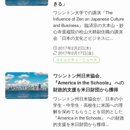
きる」
ワシントン大学での講演『The
Influence of Zen on Japanese Culture
and Business』 臨済宗の大本山・妙
心寺退蔵院の松山大耕副住職の講演
会「日本の文化とビジネスに...
2017年2月2日(木)
2017年2月17日(金)
コミュニティ・ニュース
ワシントン州日米協会、
『America in the Schools』 への
財政的支援を米日財団から獲得
ワシントン州日米協会が、日本の小
学生・中学生・高校生に米国への理
解を深めてもらうことを目的とした
『America in the Schools』 への財政
的支援を米日財団から獲得...