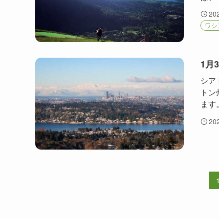
20
ワシ
1月
シア
トン
ます。
20