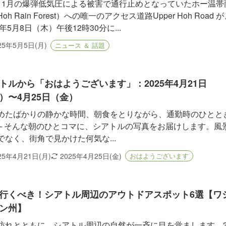
11月の爆弾低気圧による被害で通行止めとなっていたホー温帯
oh Rain Forest）への唯一のアクセス道路Upper Hoh Road 
5年5月8日（木）午後12時30分に...
25年5月5日(月)
ニュース ＆ 話題
トルから「おはようございます」：2025年4月21日
）〜4月25日（金）
めたばかりの静かな時間、朝食をとりながら、通勤時のひとと
── そんな朝のひとコマに、シアトルの写真をお届けします。風
でなく、街角で見かけた何気な...
25年4月21日(月)
2025年4月25日(金)
おはようございます
行くべき！シアトル周辺のアウトドアスポット6選【ワ
ン州】
訪れとともに、シアトル周辺の自然が一斉に目を覚まします。