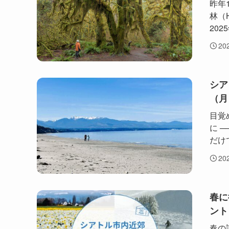
昨年
林（H
202
20
シア
（月
目覚
に 
だけ
20
春に
ント
春の