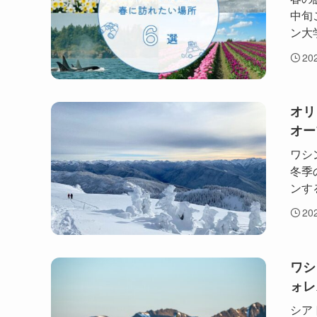
中旬
ン大
20
オリ
オー
ワシ
冬季
ンす
20
ワシ
ォレ
シア