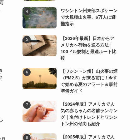
雨
が、
ワシントン州東部スポケーン
で大規模山火事、6万人に避
難指示
【2026年最新】日本からア
メリカへ荷物を送る方法｜
100ドル規制と最適ルート比
較
き
【ワシントン州】山火事の煙
（PM2.5）が来る前に！今す
景
ぐ始める夏のアラート＆事前
準備ガイド
【2024年版】アメリカで人
気の赤ちゃんの名前ランキン
グ｜名付けトレンドとワシン
シ
トン州の傾向も紹介
【2025年版】アメリカで人
3月