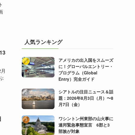
ト
画
人気ランキング
13
アメリカの出入国をスムーズ
に！グローバルエントリー・
2月
プログラム（Global
結ぶ
Entry）完全ガイド
シアトルの注目ニュース＆話
題：2026年8月3日（月）〜8
月7日（金）
日
ワシントン州東部の山火事に
連邦緊急事態宣言 6郡と3
部族が対象