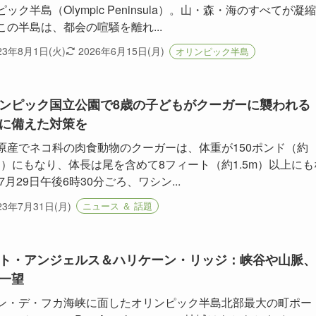
ック半島（Olympic Peninsula）。山・森・海のすべてが凝
この半島は、都会の喧騒を離れ...
23年8月1日(火)
2026年6月15日(月)
オリンピック半島
ンピック国立公園で8歳の子どもがクーガーに襲われ
に備えた対策を
原産でネコ科の肉食動物のクーガーは、体重が150ポンド（約
5kg）にもなり、体長は尾を含めて8フィート（約1.5m）以上にも
7月29日午後6時30分ごろ、ワシン...
23年7月31日(月)
ニュース ＆ 話題
ト・アンジェルス＆ハリケーン・リッジ：峡谷や山脈、
一望
ン・デ・フカ海峡に面したオリンピック半島北部最大の町ポー