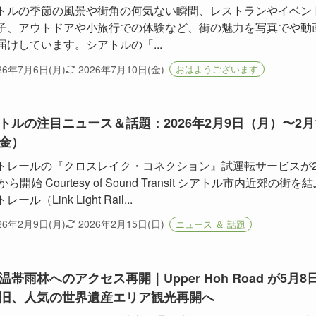
トルの季節の風景や街角の何気ない瞬間、レストランやイベン
子、アウトドアや小旅行での体験など、街の魅力を写真でや動
届けしています。シアトルの「...
26年7月6日(月)
2026年7月10日(金)
おはようございます
トルの注目ニュース＆話題：2026年2月9日（月）〜2月
金）
トレールの『クロスレイク・コネクション』試運転サービスが
から開始 Courtesy of Sound Transit シアトル市内近郊の街を
ール（Link Light Rail...
26年2月9日(月)
2026年2月15日(日)
ニュース ＆ 話題
温帯雨林へのアクセス再開｜Upper Hoh Road が5月8
旧、人気の世界遺産エリア観光再開へ