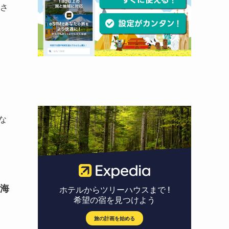
縮さ
る
な
海