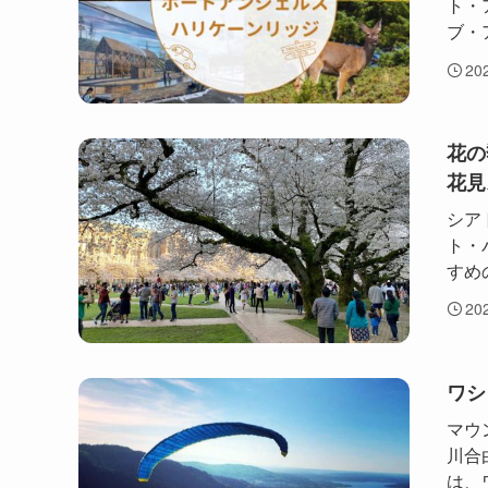
ト・
ブ・
20
花の
花見
シア
ト・
すめ
20
ワシ
マウ
川合
は、