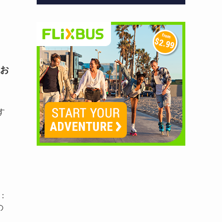
お
す
：
の