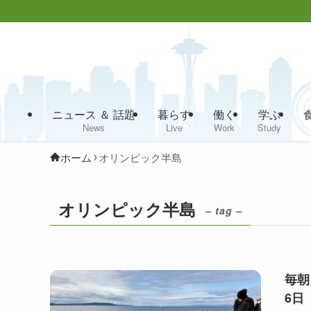
ニュース ＆ 話題
暮らす
働く
学ぶ
News
Live
Work
Study
ホーム
オリンピック半島
オリンピック半島
– tag –
毎朝
6日