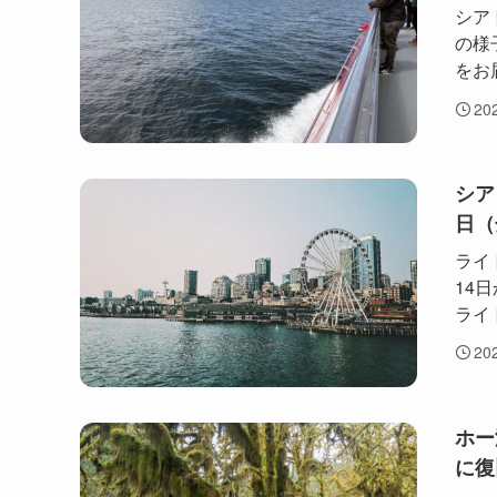
シア
の様
をお
20
シア
日（
ライ
14日
ライトレ
20
ホー
に復