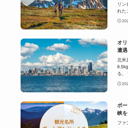
リンピ
れた
20
オリ
遭遇
北米
8.
る。 
20
ポー
峡を
ファ