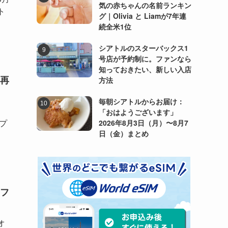
気の赤ちゃんの名前ランキン
ト
グ｜Olivia と Liamが7年連
続全米1位
シアトルのスターバックス1
号店が予約制に。ファンなら
知っておきたい、新しい入店
再
方法
毎朝シアトルからお届け：
、
「おはようございます」
プ
2026年8月3日（月）〜8月7
日（金）まとめ
フ
オ