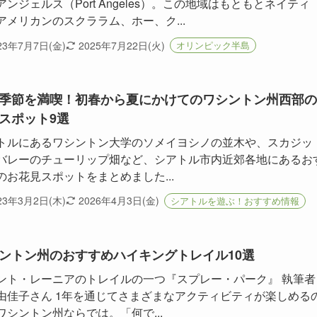
アンジェルス（Port Angeles）。この地域はもともとネイティ
アメリカンのスクララム、ホー、ク...
23年7月7日(金)
2025年7月22日(火)
オリンピック半島
季節を満喫！初春から夏にかけてのワシントン州西部の
スポット9選
トルにあるワシントン大学のソメイヨシノの並木や、スカジッ
バレーのチューリップ畑など、シアトル市内近郊各地にあるお
のお花見スポットをまとめました...
23年3月2日(木)
2026年4月3日(金)
シアトルを遊ぶ！おすすめ情報
ントン州のおすすめハイキングトレイル10選
ント・レーニアのトレイルの一つ『スプレー・パーク』 執筆者
由佳子さん 1年を通じてさまざまなアクティビティが楽しめる
ワシントン州ならでは。「何で...