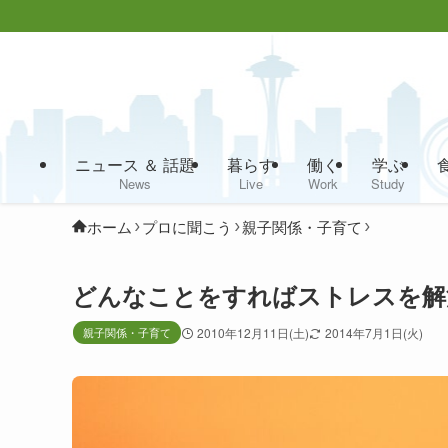
ニュース ＆ 話題
暮らす
働く
学ぶ
News
Live
Work
Study
ホーム
プロに聞こう
親子関係・子育て
どんなことをすればストレスを解
親子関係・子育て
2010年12月11日(土)
2014年7月1日(火)