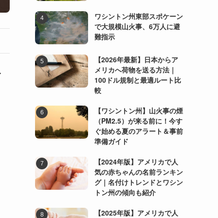
ワシントン州東部スポケーン
で大規模山火事、6万人に避
難指示
【2026年最新】日本からア
メリカへ荷物を送る方法｜
イ
100ドル規制と最適ルート比
較
【ワシントン州】山火事の煙
（PM2.5）が来る前に！今す
ぐ始める夏のアラート＆事前
準備ガイド
【2024年版】アメリカで人
気の赤ちゃんの名前ランキン
グ｜名付けトレンドとワシン
トン州の傾向も紹介
【2025年版】アメリカで人