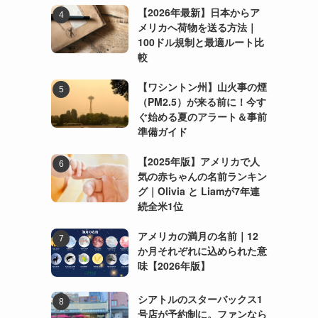
【2026年最新】日本からア
メリカへ荷物を送る方法｜
100ドル規制と最適ルート比
較
【ワシントン州】山火事の煙
（PM2.5）が来る前に！今す
ぐ始める夏のアラート＆事前
準備ガイド
【2025年版】アメリカで人
気の赤ちゃんの名前ランキン
グ｜Olivia と Liamが7年連
続全米1位
アメリカの満月の名前｜12
か月それぞれに込められた意
味【2026年版】
シアトルのスターバックス1
号店が予約制に。ファンなら