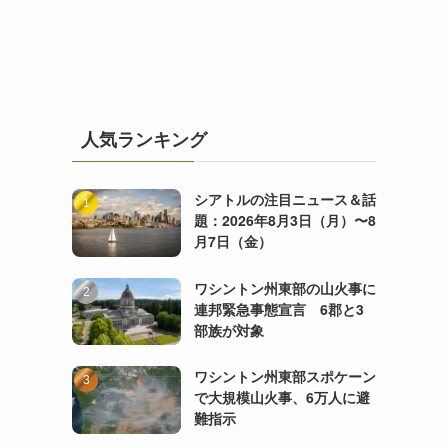
人気ランキング
シアトルの注目ニュース＆話
題：2026年8月3日（月）〜8
月7日（金）
ワシントン州東部の山火事に
連邦緊急事態宣言 6郡と3
部族が対象
ワシントン州東部スポケーン
で大規模山火事、6万人に避
難指示