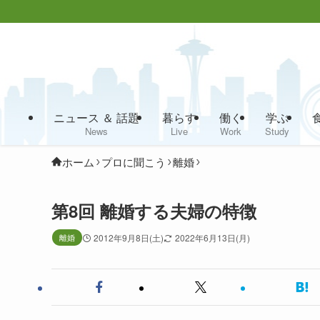
ニュース ＆ 話題
暮らす
働く
学ぶ
News
Live
Work
Study
ホーム
プロに聞こう
離婚
第8回 離婚する夫婦の特徴
離婚
2012年9月8日(土)
2022年6月13日(月)