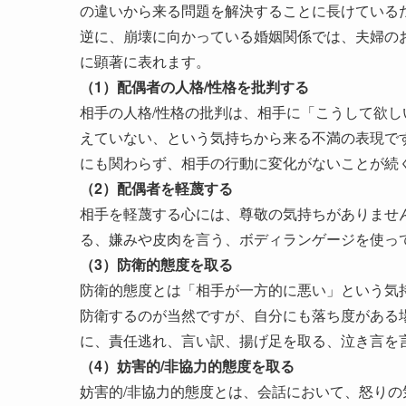
の違いから来る問題を解決することに長けている
逆に、崩壊に向かっている婚姻関係では、夫婦の
に顕著に表れます。
（1）配偶者の人格/性格を批判する
相手の人格/性格の批判は、相手に「こうして欲
えていない、という気持ちから来る不満の表現で
にも関わらず、相手の行動に変化がないことが続
（2）配偶者を軽蔑する
相手を軽蔑する心には、尊敬の気持ちがありませ
る、嫌みや皮肉を言う、ボディランゲージを使っ
（3）防衛的態度を取る
防衛的態度とは「相手が一方的に悪い」という気
防衛するのが当然ですが、自分にも落ち度がある
に、責任逃れ、言い訳、揚げ足を取る、泣き言を
（4）妨害的/非協力的態度を取る
妨害的/非協力的態度とは、会話において、怒り