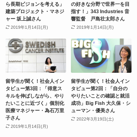
ら長期ビジョンを考える」
の好きな分野で世界一を目
建築プロジェクト・マネジ
指す！」343 Industries 音
ャー 坂上誠さん
響監督 戸島壮太郎さん
2019年1月14日(月)
2019年1月14日(月)
留学生が聞く！社会人イン
留学生が聞く！社会人イン
タビュー第3回：「得意ス
タビュー第2回：「自分の
キルを伸ばしながら、やり
やりたいことの確認と就活
たいことに近づく」個別化
成功」Big Fish 大久保・シ
医療マネジャー・為石万里
ューマン・優美さん
子さん
2022年3月19日(土)
2019年1月14日(月)