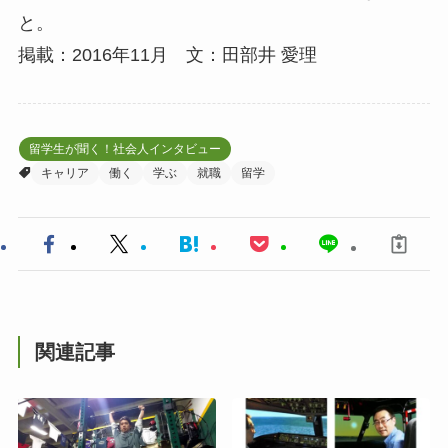
と。
掲載：2016年11月 文：田部井 愛理
留学生が聞く！社会人インタビュー
キャリア
働く
学ぶ
就職
留学
関連記事