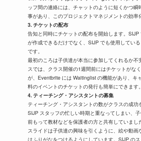
ッフ間の連絡には、チャットのように短くかつ瞬時に
事があり、このプロジェクトマネジメントの効率
3. チケットの配布
告知と同時にチケットの配布を開始します。SIJP
が作成できるだけでなく、SIJP でも使用してい
です。
最初のころは子供達が本当に参加してくれるか不
スでは、クラス開催の1週間前にはチケットがな
が、Eventbrite には Waitinglist 
料のイベントのチケットの発行も簡単にできます
4. ティーチング・アシスタントの募集
ティーチング・アシスタントの数がクラスの成功を
SIJP スタッフの忙しい時期と重なってしまい
前もって教材などを保護者の方と共有していまし
スライドは子供達の興味を引くように、絵や動画
はふりがなをつけるようにしています。SIJP 