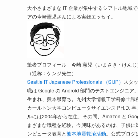
大小さまざまな IT 企業が集中するシアトル地域で
アの今崎憲児さんによる実録エッセイ。
筆者プロフィール：今崎 憲児（いまさき・けんじ
（通称：ケンジ先生）
Seattle IT Japanese Professionals （SIJP）
スタ
職は Google の Android 部門のテストエンジニ
生まれ、熊本県育ち。九州大学情報工学科修士課
カールトン大学コンピュータサイエンス PH.D. 
ルには2004年から在住。その間、Amazon と Goog
まざまな職種を経験。今興味があるのは、子供に
ンピュータ教育と
熊本地震救済活動
。公式ブログ