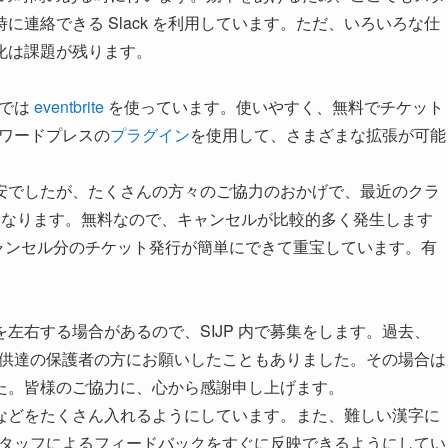
連絡できる Slack を利用しています。ただ、いろいろな仕
化は課題が残ります。
 では
eventbrite
を使っています。使いやすく、無料でチケット
るワードプレスの
プラグイン
を使用して、さまざまな拡張が可能
安でしたが、たくさんの方々のご協力のおかげで、最近のクラ
くなります。無料なので、キャンセルが比較的多く発生します
の機能があり、キャンセル分のチケット発行が簡単にできて重宝しています。有
。
左右する場合があるので、SIJP 内で募集をします。過去、
、子供達の保護者の方にお願いしたこともありました。その場合は
た。皆様のご協力に、心から感謝申し上げます。
などをたくさん入れるようにしています。また、難しい漢字に
のスタッフによるフィードバックをすぐに反映できるようにしてい