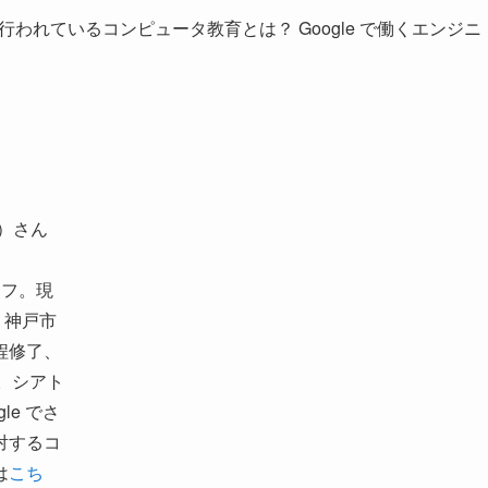
行われているコンピュータ教育とは？ Google で働くエンジニ
）さん
ッフ。現
ア。神戸市
程修了、
卒。シアト
le でさ
対するコ
は
こち