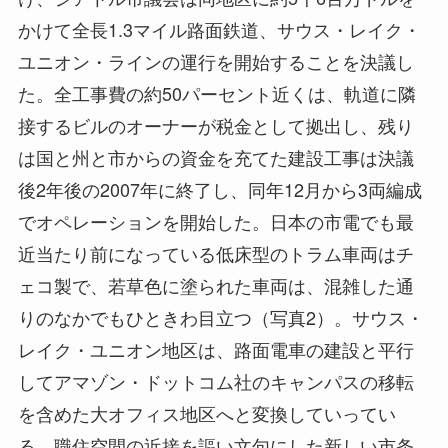
かけて全長1.3マイル路面鉄道、サウス・レイク・
ユニオン・ラインの運行を開始することを決議し
た。全工事費の約50パーセント近くは、軌道に隣
接するビルのオーナーが税金として拠出し、残り
は国と州と市からの資金を充てた建設工事は決議
後2年後の2007年に終了し、同年12月から3両編成
でオペレーションを開始した。日本の市電でも最
近当たり前になっている低床型のトラム車両はチ
ェコ製で、若草色に塗られた車両は、混雑した通
りのなかでもひときわ目立つ（写真2）。サウス・
レイク・ユニオン地区は、路面電車の建設と平行
してアマゾン・ドットコム社のキャンパスの移転
を含めた大オフィス地区へと変換していってい
る。職住空間の近接を謳い文句にした新しい市条