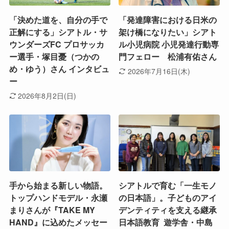
「決めた道を、自分の手で
「発達障害における日米の
正解にする」シアトル・サ
架け橋になりたい」シアト
ウンダーズFC プロサッカ
ル小児病院 小児発達行動専
ー選手・塚目憂（つかの
門フェロー 松浦有佑さん
め・ゆう）さん インタビュ
2026年7月16日(木)
ー
2026年8月2日(日)
手から始まる新しい物語。
シアトルで育む「一生モノ
トップハンドモデル・永瀬
の日本語」。子どものアイ
まりさんが『TAKE MY
デンティティを支える継承
HAND』に込めたメッセー
日本語教育 遊学舎・中島