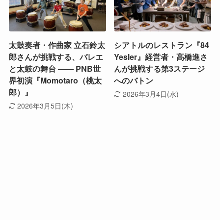
太鼓奏者・作曲家 立石鈴太
シアトルのレストラン『84
郎さんが挑戦する、バレエ
Yesler』経営者・高橋進さ
と太鼓の舞台 —— PNB世
んが挑戦する第3ステージ
界初演『Momotaro（桃太
へのバトン
郎）』
2026年3月4日(水)
2026年3月5日(木)