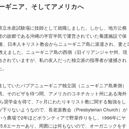
ューギニア、そしてアメリカへ
県立水産試験場に技師として就職しました。しかし、地方公務
妻の故郷である沖縄の半官半民で運営されていた養護施設で保
後、日本人キリスト教会からニューギニア島に派遣され、妻と
を教えました。ニューギニア島の西側（旧イリアンジャヤ州、現
合されていますが、私の友人だった独立派の指導者が逮捕され
た。
住していたパプアニューギニア独立国（ニューギニア島東側）
請。そのビザを待つ間、アメリカのコネチカット州にある海外
y Center から奨学金を得て、7ヶ月にわたりキリスト教に関する勉強をし
いようなので、長老派教会（Presbyterian Church）が
う農場で2年ほどボランティアで野菜作りをし、1996年にヤ
5.6エーカーあり、周囲には何もないので、オーガニックをす