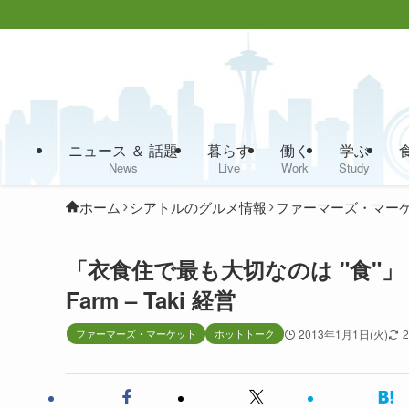
ニュース ＆ 話題
暮らす
働く
学ぶ
News
Live
Work
Study
ホーム
シアトルのグルメ情報
ファーマーズ・マー
「衣食住で最も大切なのは "食"」
Farm – Taki 経営
ファーマーズ・マーケット
ホットトーク
2013年1月1日(火)