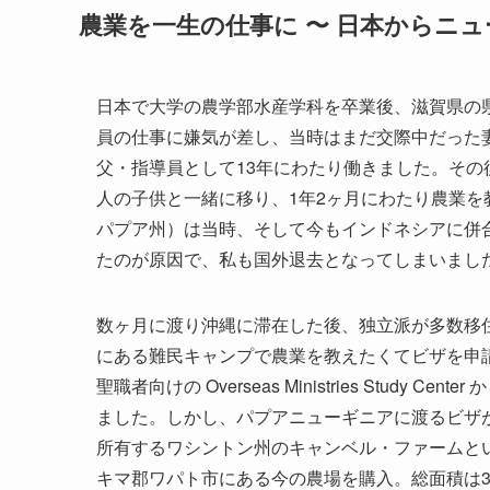
農業を一生の仕事に 〜 日本からニ
日本で大学の農学部水産学科を卒業後、滋賀県の
員の仕事に嫌気が差し、当時はまだ交際中だった
父・指導員として13年にわたり働きました。その
人の子供と一緒に移り、1年2ヶ月にわたり農業
パプア州）は当時、そして今もインドネシアに併
たのが原因で、私も国外退去となってしまいまし
数ヶ月に渡り沖縄に滞在した後、独立派が多数移
にある難民キャンプで農業を教えたくてビザを申
聖職者向けの Overseas Ministries Stud
ました。しかし、パプアニューギニアに渡るビザが下りな
所有するワシントン州のキャンベル・ファームとい
キマ郡ワパト市にある今の農場を購入。総面積は3