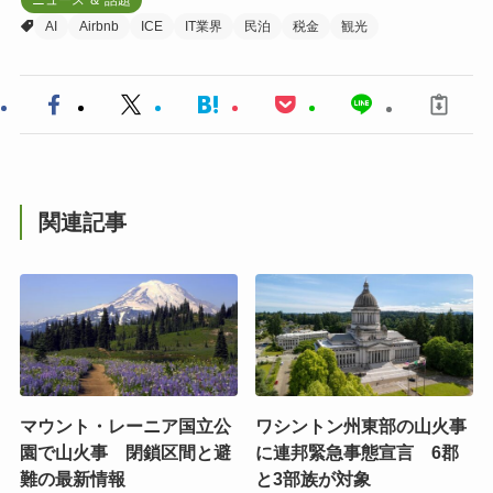
AI
Airbnb
ICE
IT業界
民泊
税金
観光
関連記事
マウント・レーニア国立公
ワシントン州東部の山火事
園で山火事 閉鎖区間と避
に連邦緊急事態宣言 6郡
難の最新情報
と3部族が対象