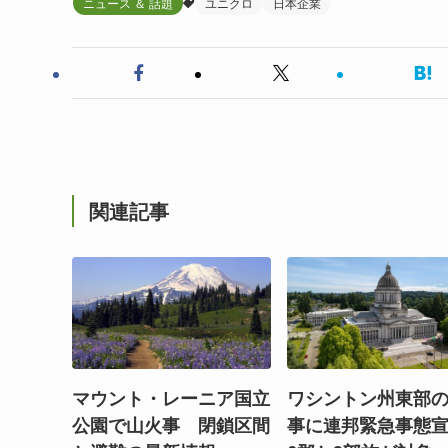
ニュース ＆ 話題
ユニクロ
日本企業
関連記事
マウント・レーニア国立
ワシントン州東部
公園で山火事 閉鎖区間
事に連邦緊急事態