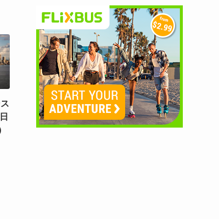
ース
7日
）