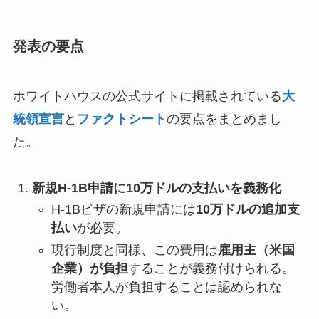
発表の要点
ホワイトハウスの公式サイトに掲載されている
大
統領宣言
と
ファクトシート
の要点をまとめまし
た。
新規H-1B申請に10万ドルの支払いを義務化
H-1Bビザの新規申請には
10万ドルの追加支
払い
が必要。
現行制度と同様、この費用は
雇用主（米国
企業）が負担
することが義務付けられる。
労働者本人が負担することは認められな
い。