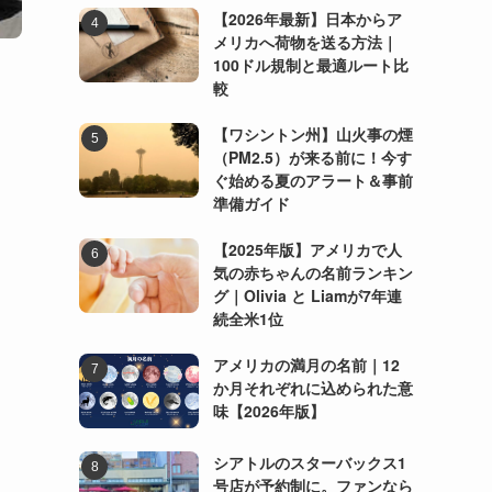
【2026年最新】日本からア
メリカへ荷物を送る方法｜
100ドル規制と最適ルート比
較
【ワシントン州】山火事の煙
（PM2.5）が来る前に！今す
ぐ始める夏のアラート＆事前
準備ガイド
【2025年版】アメリカで人
気の赤ちゃんの名前ランキン
グ｜Olivia と Liamが7年連
続全米1位
アメリカの満月の名前｜12
か月それぞれに込められた意
味【2026年版】
シアトルのスターバックス1
号店が予約制に。ファンなら