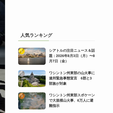
人気ランキング
シアトルの注目ニュース＆話
題：2026年8月3日（月）〜8
月7日（金）
ワシントン州東部の山火事に
連邦緊急事態宣言 6郡と3
部族が対象
ワシントン州東部スポケーン
で大規模山火事、6万人に避
難指示