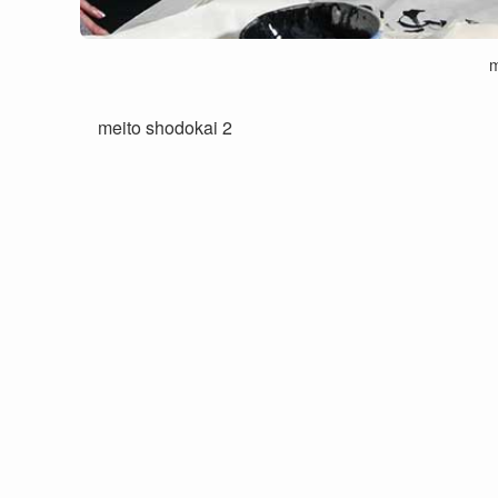
m
meito shodokai 2