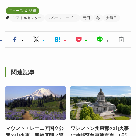
ニュース ＆ 話題
シアトルセンター
スペースニードル
元日
冬
大晦日
関連記事
マウント・レーニア国立公
ワシントン州東部の山火事
園で山火事 閉鎖区間と避
に連邦緊急事態宣言 6郡