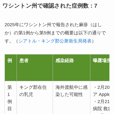
ワシントン州で確認された症例数：7
2025年にワシントン州で報告された麻疹（はし
か）の第1例から第5例までの概要は以下の通りで
す。（
シアトル・キング郡公衆衛生局発表
）
例
患者
感染経路
曝露場所
第
キング郡在住
海外渡航中に感
・2月20
1
の乳児
染した可能性
ア Apple S
例
・2月21
目
病院 救急