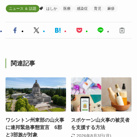
ニュース ＆ 話題
はしか
医療
感染症
育児
麻疹
関連記事
ワシントン州東部の山火事
スポケーン山火事の被災者
に連邦緊急事態宣言 6郡
を支援する方法
と3部族が対象
2026年8月3日(月)