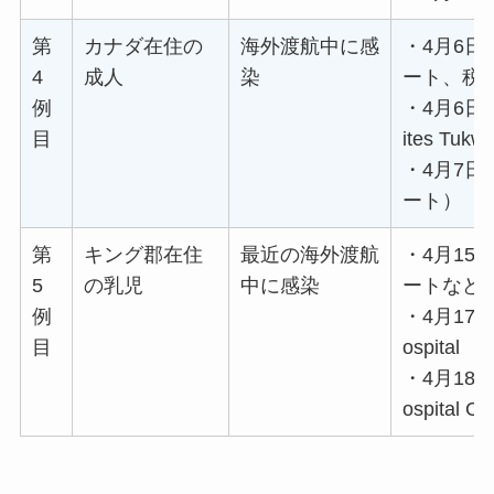
第
カナダ在住の
海外渡航中に感
・4月6日：
4
成人
染
ート、税
例
・4月6日夜
目
ites Tukwil
・4月7日：
ート）
第
キング郡在住
最近の海外渡航
・4月15日
5
の乳児
中に感染
ートなど
例
・4月17日：S
目
ospital
・4月18日：S
ospital O