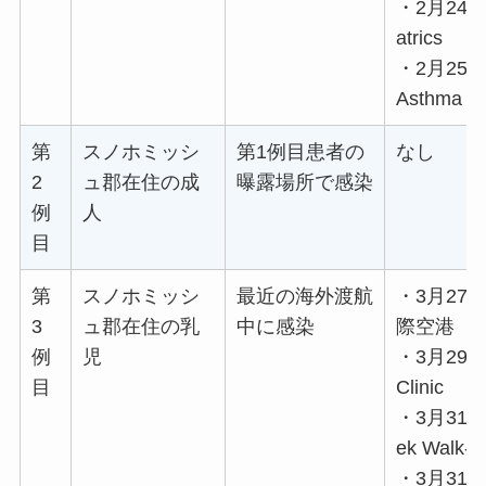
・2月24日：B
atrics
・2月25日：
Asthma & 
第
スノホミッシ
第1例目患者の
なし
2
ュ郡在住の成
曝露場所で感染
例
人
目
第
スノホミッシ
最近の海外渡航
・3月27
3
ュ郡在住の乳
中に感染
際空港
例
児
・3月29日：
目
Clinic
・3月31日：P
ek Walk-I
・3月31