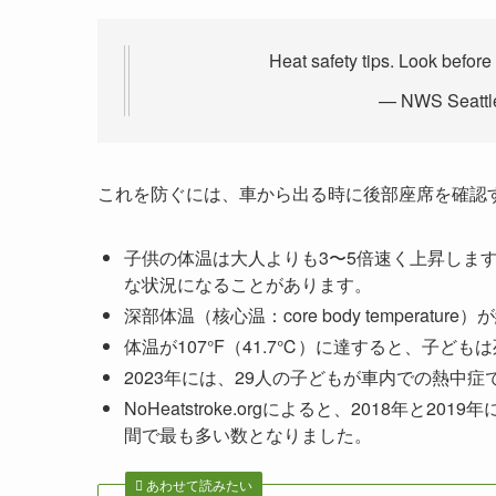
Heat safety tips. Look before
— NWS Seattl
これを防ぐには、車から出る時に後部座席を確認
子供の体温は大人よりも3〜5倍速く上昇しま
な状況になることがあります。
深部体温（核心温：core body temperat
体温が107°F（41.7℃）に達すると、子ど
2023年には、29人の子どもが車内での熱中
NoHeatstroke.orgによると、2018年
間で最も多い数となりました。
あわせて読みたい