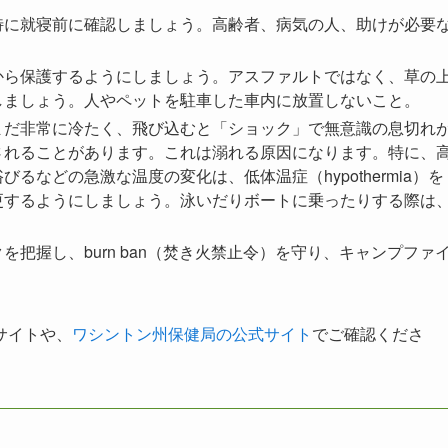
特に就寝前に確認しましょう。高齢者、病気の人、助けが必要
から保護するようにしましょう。アスファルトではなく、草の
しましょう。人やペットを駐車した車内に放置しないこと。
まだ非常に冷たく、飛び込むと「ショック」で無意識の息切れ
されることがあります。これは溺れる原因になります。特に、
などの急激な温度の変化は、低体温症（hypothermia）を
更するようにしましょう。泳いだりボートに乗ったりする際は
把握し、burn ban（焚き火禁止令）を守り、キャンプファ
サイトや、
ワシントン州保健局の公式サイト
でご確認くださ