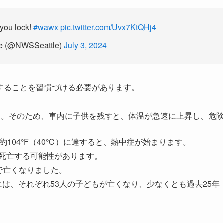
 you lock!
#wawx
pic.twitter.com/Uvx7KtQHj4
e (@NWSSeattle)
July 3, 2024
することを習慣づける必要があります。
す。そのため、車内に子供を残すと、体温が急速に上昇し、危
ure）が約104°F（40℃）に達すると、熱中症が始まります。
もは死亡する可能性があります。
症で亡くなりました。
と2019年には、それぞれ53人の子どもが亡くなり、少なくとも過去25年