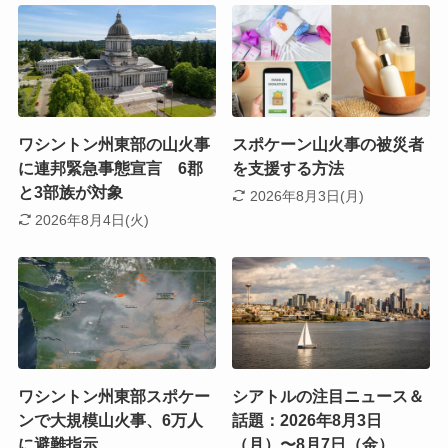
ワシントン州東部の山火事
スポケーン山火事の被災者
に連邦緊急事態宣言 6郡
を支援する方法
と3部族が対象
2026年8月3日(月)
2026年8月4日(火)
ワシントン州東部スポケー
シアトルの注目ニュース＆
ンで大規模山火事、6万人
話題：2026年8月3日
に避難指示
（月）〜8月7日（金）