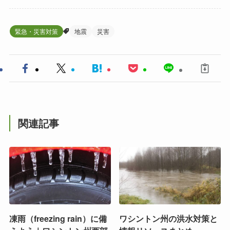
緊急・災害対策
地震
災害
関連記事
凍雨（freezing rain）に備
ワシントン州の洪水対策と