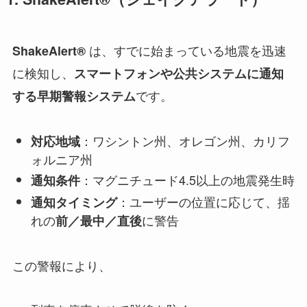
は、すでに始まっている地震を迅速
ShakeAlert®
に検知し、
スマートフォンや公共システムに通知
です。
する早期警報システム
：ワシントン州、オレゴン州、カリフ
対応地域
ォルニア州
：マグニチュード4.5以上の地震発生時
通知条件
：ユーザーの位置に応じて、揺
通知タイミング
れの
に警告
前／最中／直後
この警報により、