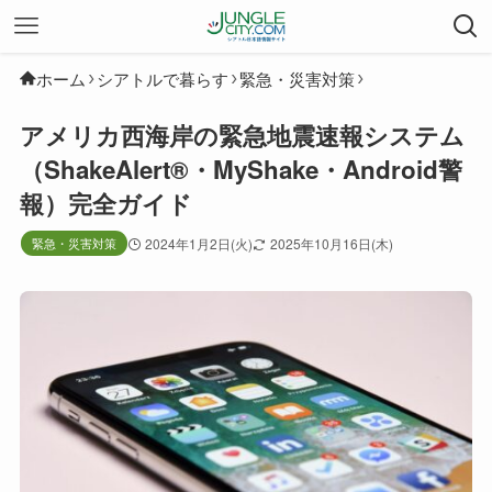
ホーム
シアトルで暮らす
緊急・災害対策
アメリカ西海岸の緊急地震速報システム
（ShakeAlert®・MyShake・Android警
報）完全ガイド
緊急・災害対策
2024年1月2日(火)
2025年10月16日(木)