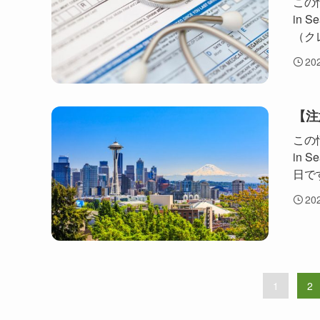
この情
in
（ク
20
【注
この情
in 
日で
20
1
2