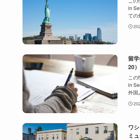
この情
in
ての
20
留学
20
この情
in
外国人
20
ワシ
ミュ