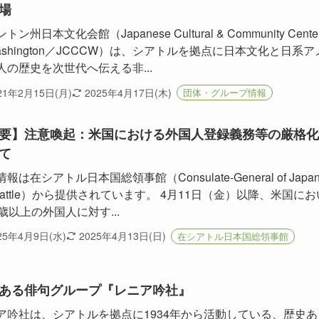
場
トン州日本文化会館（Japanese Cultural & Community Cente
Washington／JCCCW）は、シアトルを拠点に日本文化と日系ア
人の歴史を次世代へ伝える非...
21年2月15日(月)
2025年4月17日(木)
団体・グループ情報
要】注意喚起：米国における外国人登録義務等の厳格化
て
報は在シアトル日本国総領事館（Consulate-General of Japa
Seattle）から提供されています。 4月11日（金）以降、米国にお
4歳以上の外国人に対す...
25年4月9日(水)
2025年4月13日(日)
在シアトル日本国総領事館
ある俳句グループ『レニア吟社』
ア吟社は、シアトルを拠点に1934年から活動している、歴史あ