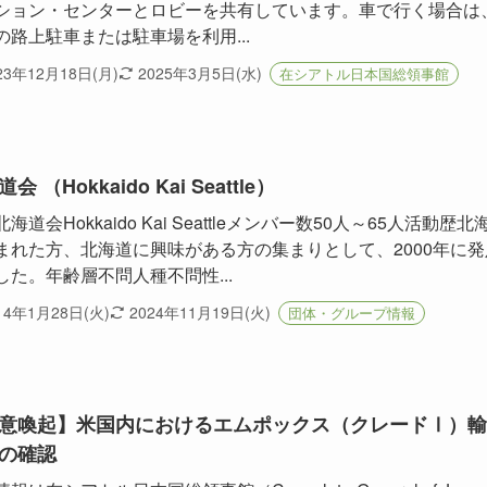
ション・センターとロビーを共有しています。車で行く場合は
の路上駐車または駐車場を利用...
23年12月18日(月)
2025年3月5日(水)
在シアトル日本国総領事館
会 （Hokkaido Kai Seattle）
海道会Hokkaido Kai Seattleメンバー数50人～65人活動歴北
まれた方、北海道に興味がある方の集まりとして、2000年に発
した。年齢層不問人種不問性...
14年1月28日(火)
2024年11月19日(火)
団体・グループ情報
意喚起】米国内におけるエムポックス（クレードⅠ）輸
の確認