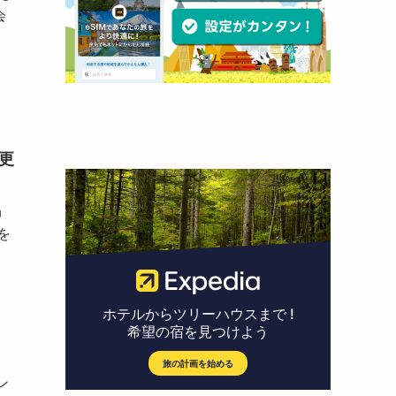
会
更
n
を
ン