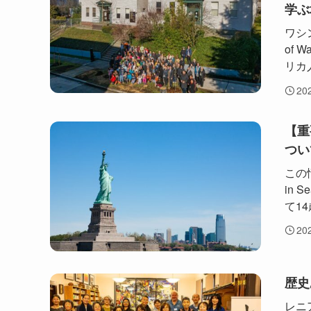
学ぶ
ワシン
of 
リカ
20
【重
つい
この情
in 
て1
20
歴史
レニ