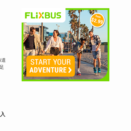
、
海道
足
入