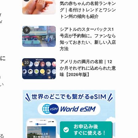
気の赤ちゃんの名前ランキン
グ｜名付けトレンドとワシン
r
トン州の傾向も紹介
メ
シアトルのスターバックス1
号店が予約制に。ファンなら
知っておきたい、新しい入店
方法
に
アメリカの満月の名前｜12
か月それぞれに込められた意
味【2026年版】
n
い
る