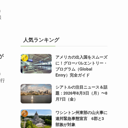
n
様
人気ランキング
が
アメリカの出入国をスムーズ
に！グローバルエントリー・
プログラム（Global
n
Entry）完全ガイド
執行
シアトルの注目ニュース＆話
題：2026年8月3日（月）〜8
月7日（金）
ワシントン州東部の山火事に
連邦緊急事態宣言 6郡と3
部族が対象