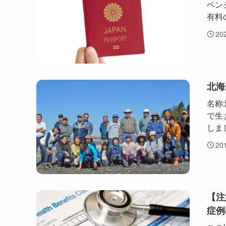
ベン
有料
20
北海道
名称北
で生
しま
20
【注
症例