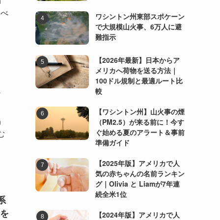
n
すべ
ワシントン州東部スポケーン
で大規模山火事、6万人に避
難指示
【2026年最新】日本からア
メリカへ荷物を送る方法｜
100ドル規制と最適ルート比
-
較
【ワシントン州】山火事の煙
n
（PM2.5）が来る前に！今す
ぐ始める夏のアラート＆事前
む
準備ガイド
【2025年版】アメリカで人
気の赤ちゃんの名前ランキン
グ｜Olivia と Liamが7年連
続全米1位
系
を
【2024年版】アメリカで人