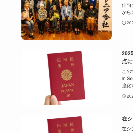
俳句
から
20
20
点に
この情
in 
強化
20
在シ
在シ