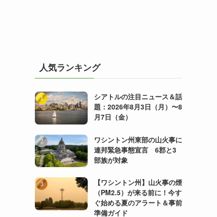
人気ランキング
シアトルの注目ニュース＆話
題：2026年8月3日（月）〜8
月7日（金）
ワシントン州東部の山火事に
連邦緊急事態宣言 6郡と3
部族が対象
【ワシントン州】山火事の煙
（PM2.5）が来る前に！今す
ぐ始める夏のアラート＆事前
準備ガイド