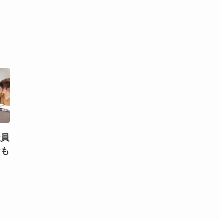
社員
おも