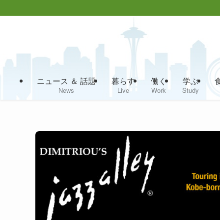
ニュース ＆ 話題
暮らす
働く
学ぶ
News
Live
Work
Study