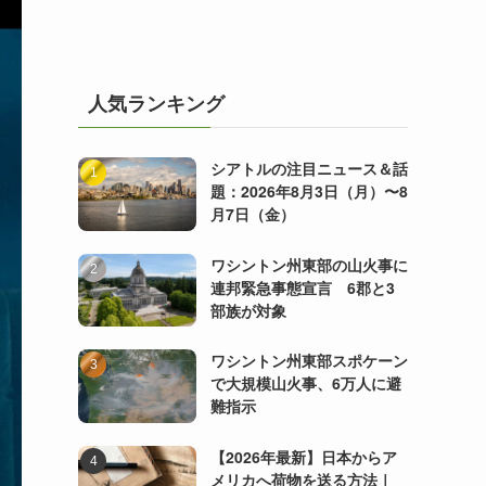
人気ランキング
シアトルの注目ニュース＆話
題：2026年8月3日（月）〜8
月7日（金）
ワシントン州東部の山火事に
連邦緊急事態宣言 6郡と3
部族が対象
ワシントン州東部スポケーン
で大規模山火事、6万人に避
難指示
【2026年最新】日本からア
メリカへ荷物を送る方法｜