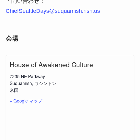
・問い合わせ：
ChiefSeattleDays@suquamish.nsn.us
会場
House of Awakened Culture
7235 NE Parkway
Suquamish
,
ワシントン
米国
+ Google マップ