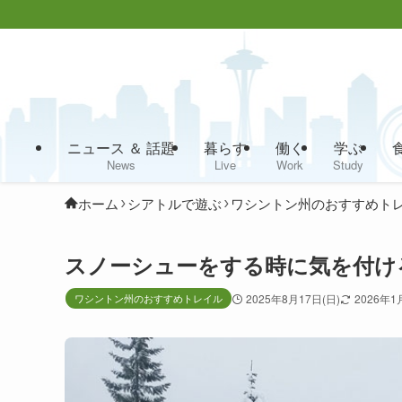
ニュース ＆ 話題
暮らす
働く
学ぶ
News
Live
Work
Study
ホーム
シアトルで遊ぶ
ワシントン州のおすすめト
スノーシューをする時に気を付け
ワシントン州のおすすめトレイル
2025年8月17日(日)
2026年1