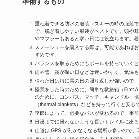
準備するもの
重ね着できる防水の服装（スキーの時の服装で
で、脱ぎ着しやすい服装がベストです。頭や耳
やマフラーもあると寒い日には役立ちます。着
スノーシューを購入する際は、可能であればお
すめです。
バランスを取るためにもポールを持っていくと
雨や雪、霧が深い日などは迷いやすく、気温も
晴れた日は特に雪の日の照り返しが強いので、
怪我をした時のために、簡単な救急箱（First 
のために、コンパス、マッチ、キャンドル、懐
（thermal blankets）などを持って行くと安
季節によって、必要なパスが変わるので、事前
日没までに帰れないような長いトレイルに出る
山道は GPS が利かなくなる場所が多いので
長いトレイルに行く場合は、友人や家族に、ど