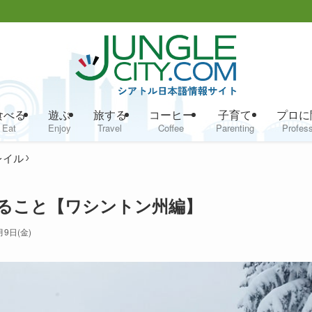
食べる
遊ぶ
旅する
コーヒー
子育て
プロに
Eat
Enjoy
Travel
Coffee
Parenting
Profess
レイル
ること【ワシントン州編】
月9日(金)