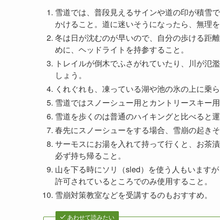
雪道では、普段見えるサインや道の印が積雪で
かけること。道に迷いそうになったら、無理を
冬は日が沈むのが早いので、自分の歩ける距離
めに、ヘッドライトを持参すること。
トレイルが倒木でふさがれていたり、川が氾濫
しょう。
くれぐれも、凍っている湖や池の氷の上に乗ら
雪道ではスノーシュー用とカントリースキー用
雪道を歩くのは普通のハイキングと比べると運
春先にスノーシューをする場合、雪崩の起きそ
サーモスにお湯を入れて持って行くと、お茶漬
必ず持ち帰ること。
山を下る時にソリ（sled）を使う人もいま
許可されているところでのみ使用すること。
雪崩対策教室などを受講するのもおすすめ。
あわせて読みたい