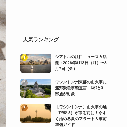
人気ランキング
シアトルの注目ニュース＆話
題：2026年8月3日（月）〜8
月7日（金）
ワシントン州東部の山火事に
連邦緊急事態宣言 6郡と3
部族が対象
【ワシントン州】山火事の煙
（PM2.5）が来る前に！今す
ぐ始める夏のアラート＆事前
準備ガイド