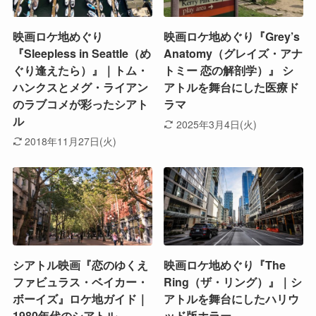
映画ロケ地めぐり
映画ロケ地めぐり『Grey’s
『Sleepless in Seattle（め
Anatomy（グレイズ・アナ
ぐり逢えたら）』｜トム・
トミー 恋の解剖学）』 シ
ハンクスとメグ・ライアン
アトルを舞台にした医療ド
のラブコメが彩ったシアト
ラマ
ル
2025年3月4日(火)
2018年11月27日(火)
シアトル映画『恋のゆくえ
映画ロケ地めぐり『The
ファビュラス・ベイカー・
Ring（ザ・リング）』｜シ
ボーイズ』ロケ地ガイド｜
アトルを舞台にしたハリウ
1980年代のシアトル
ッド版ホラー