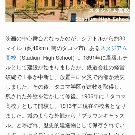
映画の中心舞台となったのが、シアトルから約30
マイル（約48km）南のタコマ市にある
スタジアム
高校
（Stadium High School）。1891年に高級ホテ
ルとして建設が始まりましたが、鉄道会社の経営
破綻で工事が中断し、放置中に火災で内部が焼失
しました。その後、タコマ学区が建物を取得し、
残された外壁を活かして修復。1906年に「タコマ
高校」として開校し、1913年に現在の校名となり
ました。城のような外観から「ブラウンキャッス
ル」と呼ばれ、歴史的建造物として保存されてい
ます。キャメロン（ジョセフ・ゴードン＝レヴィ