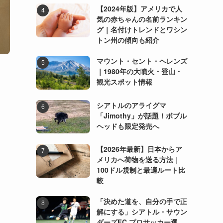
【2024年版】アメリカで人
気の赤ちゃんの名前ランキン
グ｜名付けトレンドとワシン
トン州の傾向も紹介
マウント・セント・ヘレンズ
｜1980年の大噴火・登山・
観光スポット情報
シアトルのアライグマ
「Jimothy」が話題！ボブル
ヘッドも限定発売へ
【2026年最新】日本からア
メリカへ荷物を送る方法｜
100ドル規制と最適ルート比
較
「決めた道を、自分の手で正
解にする」シアトル・サウン
ダーズFC プロサッカー選