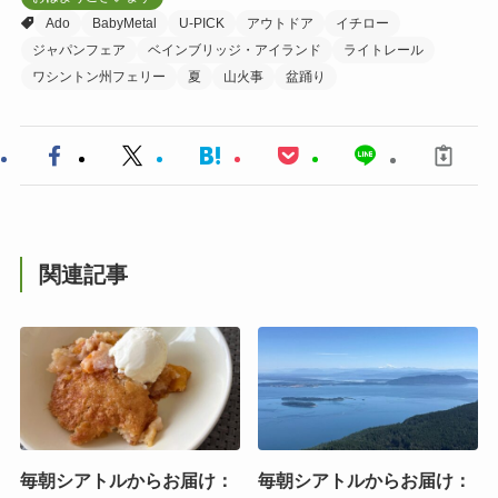
Ado
BabyMetal
U-PICK
アウトドア
イチロー
ジャパンフェア
ベインブリッジ・アイランド
ライトレール
ワシントン州フェリー
夏
山火事
盆踊り
関連記事
毎朝シアトルからお届け：
毎朝シアトルからお届け：