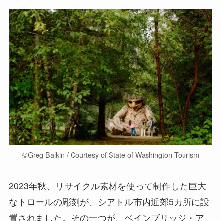
©︎Greg Balkin / Courtesy of State of Washington Tourism
2023年秋、リサイクル素材を使って制作した巨大
なトロールの彫刻が、シアトル市内近郊5カ所に設
置されました。その一つが、ベインブリッジ・ア