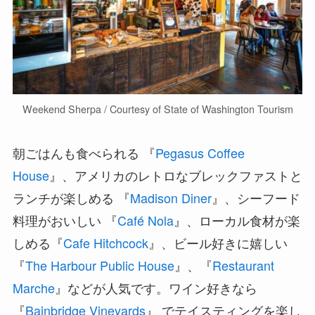
Weekend Sherpa / Courtesy of State of Washington Tourism
朝ごはんも食べられる 『
Pegasus Coffee
House
』、アメリカのレトロなブレックファストと
ランチが楽しめる 『
Madison Diner
』、シーフード
料理がおいしい 『
Café Nola
』、ローカル食材が楽
しめる『
Cafe Hitchcock
』、ビール好きに嬉しい
『
The Harbour Public House
』、『
Restaurant
Marche
』などが人気です。ワイン好きなら
『
Bainbridge Vineyards
』 でテイスティングを楽し