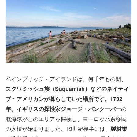
ベインブリッジ・アイランドは、何千年もの間、
スクワミッシュ族（Suquamish）
などのネイティ
ブ・アメリカンが暮らしていた場所です。1792
の
年、イギリスの探検家
ジョージ・バンクーバー
航海隊がこのエリアを探検し、ヨーロッパ系移民
の入植が始まりました。19世紀後半には、
製材業